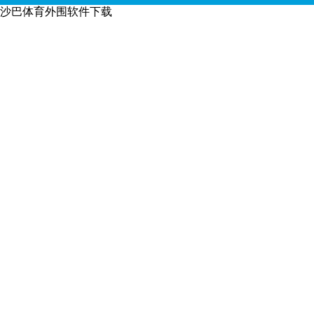
沙巴体育外围软件下载