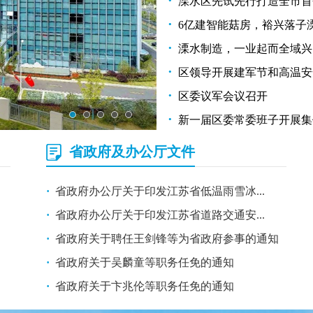
·
溧水区先试先行打造全市首
·
6亿建智能菇房，裕兴落子
·
溧水制造，一业起而全域兴
·
区领导开展建军节和高温安
·
区委议军会议召开
中国共产党南京市溧水区第十
·
新一届区委常委班子开展集
省政府及办公厅文件
·
省政府办公厅关于印发江苏省低温雨雪冰...
·
省政府办公厅关于印发江苏省道路交通安...
·
省政府关于聘任王剑锋等为省政府参事的通知
·
省政府关于吴麟童等职务任免的通知
·
省政府关于卞兆伦等职务任免的通知